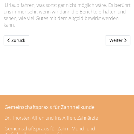
Urlaub fahren, was sonst gar nicht möglich wäre. Es berührt
uns immer sehr, wenn wir dann die Berichte erhalten und
sehen, wie viel Gutes mit dem Altgold bewirkt werden
kann.
Vorheriger Beitrag: Praxisausflug zum Golfplatz
Nächster Bei
Zurück
Weiter
Gemeinschaftspraxis für Zahnheilkunde
Dr. Thorsten Alffen und Iris Alffen, Zahnärzte
Gemeinschaftspraxis für Zahn-, Mund- und