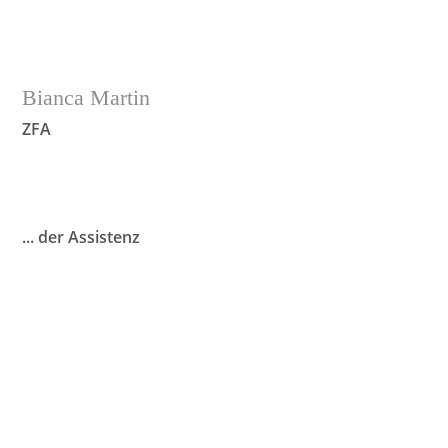
Bianca Martin
ZFA
... der Assistenz
"Mir ist es wichtig, dass die Patienten sich in der
Praxis gut aufgehoben fühlen. Ich versuche mit
meiner einfühlsamen und fröhlichen Art, den
Patienten den Zahnarztbesuch so angenehm wie
möglich zu machen."
Leidenschaften: Feuerwehr | Tanzen |
Unternehmungen mit Familie und Freunden
• Geboren 1981 in Offenbach
• 1997 - 2000 Ausbildung zur Zahnmedizinischen