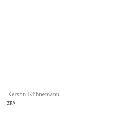
Fachangestellte / ZFA
• 2001 Intensivkurs Prophylaxe der
Landeszahnärztekammer
• 2008 Fortbildung zur Zahnmedizinischen
Verwaltungsassistentin / ZMV
• Verheiratet, 2 Kinder
Kerstin Kühnemann
ZFA
„Alleine ist man stark, gemeinsam als Team