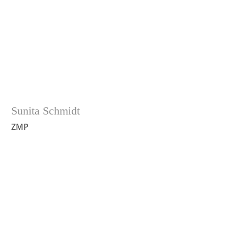
Sunita Schmidt
ZMP
„Es macht mir Freude, mit fachlicher Kompetenz und
Herzlichkeit unsere Patienten zu behandeln.“
Leidenschaften: Fitness/Fahrrad
fahren/Joggen/Katzen/Garten
• Geboren 1972 in Braunfels