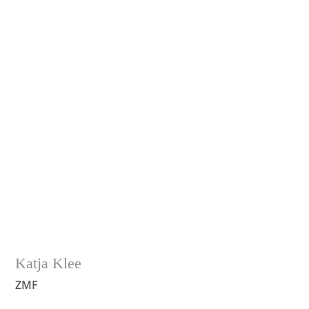
• 1989-1992 Ausbildung zur Zahnmedizinischen
Fachangestellten
• 1998-1999 Aufstiegsfortbildung zur
Zahnmedizinischen Fachassistentin
Katja Klee
ZMF