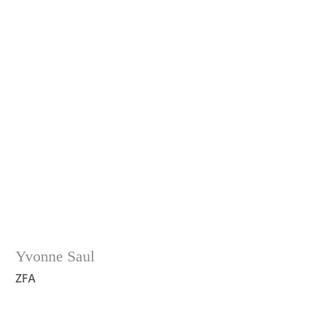
• Geboren 1979 in Weilburg
• 2000 bis 2003 Ausbildung zur Zahnmedizinischen
Fachangestellten
• 2011 Intensivkurs Prophylaxe
• Ledig
Yvonne Saul
ZFA