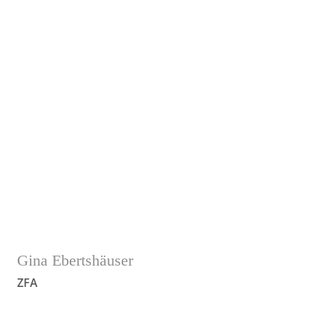
2017 -2020
• Weiterbildung zur Praxismanagerin 2023
• Verheiratet, 1 Kind
Gina Ebertshäuser
ZFA